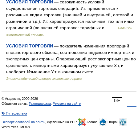
УСЛОВИЯ ТОРГОВЛИ
— совокупность условий
осуществления торговых операций. У.т. применяются к
различным видам торговли (внешней и внутренней, оптовой и
розничной и т.д.). У.т. характеризуются наличием, тех или иных
ограничений (во внешней торговле: тарифных и… …
Большой
экономический словарь
УСЛОВИЯ ТОРГОВЛИ
— показатель изменения пропорций
внешнеторгового обмена; соотношение индексов импортных и
экспортных цен страны. Опережающий рост экспортных цен по
сравнению с импортными характеризует улучшение У.т, и
наоборот. Изменение У.т. в конечном счете… …
Энциклопедический словарь экономики и права
© Академик, 2000-2026
18+
Обратная связь:
Техподдержка
,
Реклама на сайте
👣 Путешествия
Экспорт словарей на сайты
, сделанные на PHP,
Joomla,
Drupal,
WordPress, MODx.